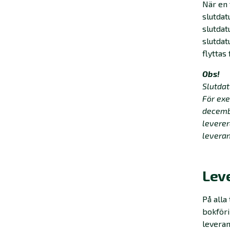
När en 
slutdat
slutdat
slutdat
flyttas
Obs!
Slutdat
För ex
decemb
leverer
leveran
Lev
På alla
bokföri
levera