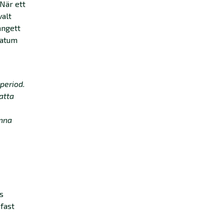
 När ett
valt
angett
datum
period.
atta
enna
is
fast