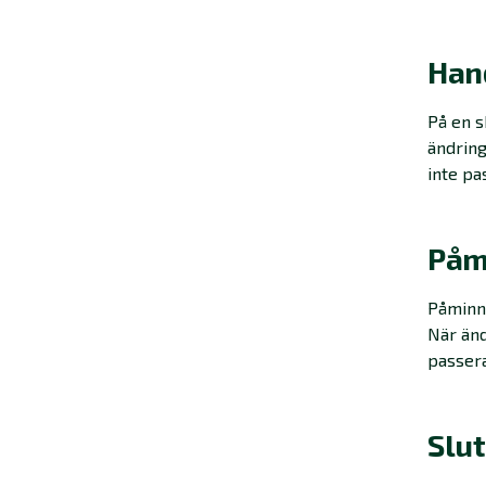
Han
På en s
ändring
inte pa
Påm
Påminne
När änd
passer
Slu