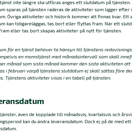
tjänst inte längre ska utföras anges ett slutdatum på tjänsten.
um sparas på tjänsten raderas de aktiviteter som ligger efter 
um. Övriga aktiviteter och historik kommer att finnas kvar. Ett 
um kan tidigareläggas, tas bort eller flyttas fram. När ett slut
 fram eller tas bort skapas aktiviteter på nytt för tjänsten.
um för en tjänst behöver ta hänsyn till tjänstens redovisnings
empelvis en momstjänst med månadsintervall som skall innef
er månad som sista månad kommer den sista aktiviteten att
as i februari varpå tjänstens slutdatum ej skall sättas före d
s. Tjänstens aktiviteter visas i en tabell på tjänsten.
eransdatum
 tjänster, även de kopplade till månadsvis, kvartalsvis och årsv
ngsperiod kan du ändra leveransdatum. Dock ej på de med ett 
nsdatum.