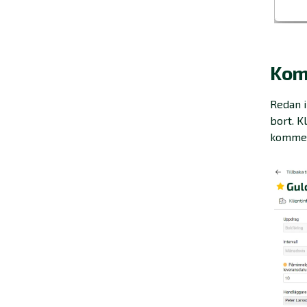
Kom
Redan i
bort. K
komment