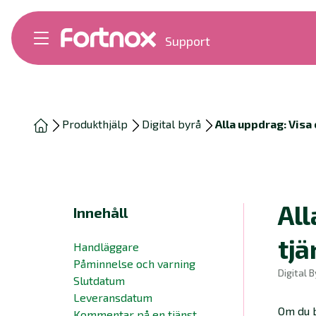
Support
Bokföring
Lön
Fakturering
Alla produkter
Produkthjälp
Digital byrå
Alla uppdrag: Visa
Byt till Fortnox
Felsökning
Bankkopplingar
Kom igång
Hantera Fortnox
All
Innehåll
Support Play
Nyheter
tjä
Handläggare
Ordlista
Påminnelse och varning
Digital B
Slutdatum
Leveransdatum
Om du b
Kommentar på en tjänst