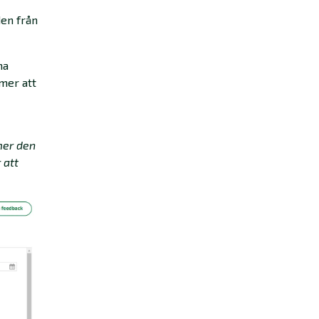
den från
na
mmer att
mer den
 att