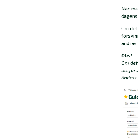
När man
dagens
Om det
försvin
ändras 
Obs!
Om det 
att för
ändras 