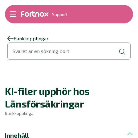
Support
Bokföring
Lön
Fakturering
Bankkopplingar
Alla produkter
Svaret är en sökning bort
Byt till Fortnox
Felsökning
Bankkopplingar
Kom igång
Hantera Fortnox
KI-filer upphör hos
Support Play
Nyheter
Länsförsäkringar
Ordlista
Bankkopplingar
Innehåll