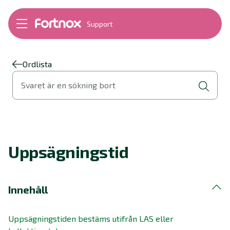
Support
Bokföring
Lön
Fakturering
Ordlista
Alla produkter
Svaret är en sökning bort
Byt till Fortnox
Felsökning
Bankkopplingar
Kom igång
Hantera Fortnox
Uppsägningstid
Support Play
Nyheter
Ordlista
Innehåll
Uppsägningstiden bestäms utifrån LAS eller