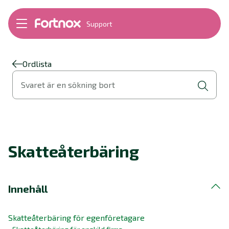
Support
Bokföring
Lön
Fakturering
Ordlista
Alla produkter
Svaret är en sökning bort
Byt till Fortnox
Felsökning
Bankkopplingar
Kom igång
Hantera Fortnox
Skatteåterbäring
Support Play
Nyheter
Ordlista
Innehåll
Skatteåterbäring för egenföretagare