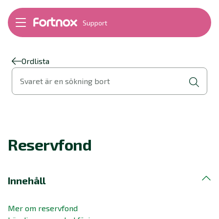
Support
Bokföring
Lön
Fakturering
Ordlista
Alla produkter
Svaret är en sökning bort
Byt till Fortnox
Felsökning
Bankkopplingar
Kom igång
Hantera Fortnox
Reservfond
Support Play
Nyheter
Ordlista
Innehåll
Mer om reservfond