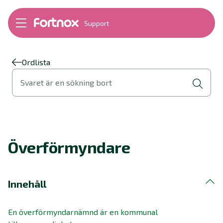
Support
Bokföring
Lön
Fakturering
Ordlista
Alla produkter
Svaret är en sökning bort
Byt till Fortnox
Felsökning
Bankkopplingar
Kom igång
Hantera Fortnox
Överförmyndare
Support Play
Nyheter
Ordlista
Innehåll
En överförmyndarnämnd är en kommunal