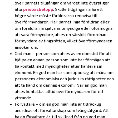
över barnets tillgångar om värdet inte överstiger
åtta
prisbasbelopp
. Skulle tillgångarna ha ett
högre värde måste föräldrarna redovisa till
överförmyndaren. Har barnet inga föräldrar, eller
om föräldrarna själva är omyndiga eller oförmögna
att vara förmyndare, utses en särskilt förordnad
förmyndare av tingsrätten, vilket överförmyndaren
ansöker om.
God man – person som utses av en domstol för att
hjälpa en annan person som inte har förmågan att
ha kontakt med myndigheter eller hantera sin
ekonomi. En god man har som uppdrag att måna om
personens ekonomiska och juridiska rättigheter och
att ta hand om dennes ekonomi. När en god man
utses kontaktas alltid överförmyndaren för ett
yttrande.
Förvaltare – om en god man inte är tillräcklig
anordnas ett förvaltarskap som tvångsåtgärd. Att
ha en förvaltare är, till skillnad från en god man,