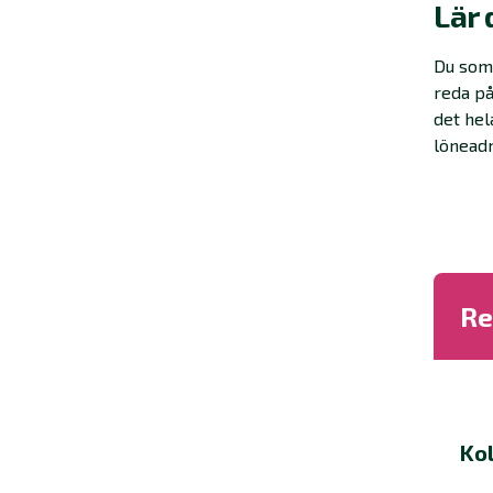
Lär 
Du som 
reda på
det hel
löneadm
Re
Kol