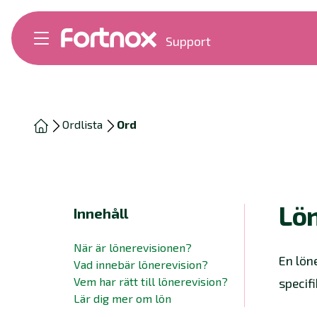
Support
Bokföring
Lön
Fakturering
Alla produkter
Ordlista
Ord
Byt till Fortnox
Felsökning
Bankkopplingar
Kom igång
Hantera Fortnox
Lön
Innehåll
Support Play
Nyheter
När är lönerevisionen?
Ordlista
En lön
Vad innebär lönerevision?
Vem har rätt till lönerevision?
specifi
Lär dig mer om lön