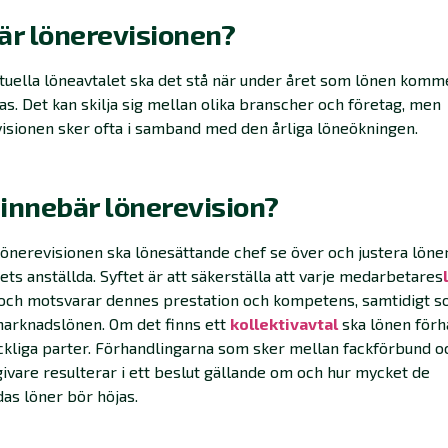
är lönerevisionen?
ktuella löneavtalet ska det stå när under året som lönen komm
as. Det kan skilja sig mellan olika branscher och företag, men
isionen sker ofta i samband med den årliga löneökningen.
innebär lönerevision?
önerevisionen ska lönesättande chef se över och justera löne
ets anställda. Syftet är att säkerställa att varje medarbetares
 och motsvarar dennes prestation och kompetens, samtidigt 
marknadslönen. Om det finns ett
kollektivavtal
ska lönen förh
kliga parter. Förhandlingarna som sker mellan fackförbund o
ivare resulterar i ett beslut gällande om och hur mycket de
das löner bör höjas.