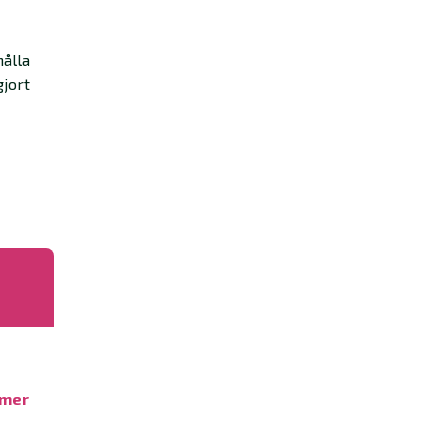
hålla
gjort
 mer