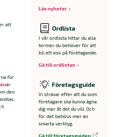
Läs nyheter
er att
Ordlista
I vår ordlista hittar du alla
termer du behöver för att
bli ett ess på företagande.
Gå till ordlistan
rna för
Företagsguide
lön
är
som den
Vi strävar efter att du som
andlas
företagare ska kunna ägna
ch
dig mer åt det du vill. Och
för det behövs mer än
smarta verktyg.
Gå till företagsguiden