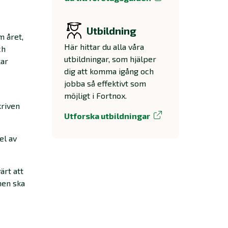
Utbildning
m året,
Här hittar du alla våra
ch
utbildningar, som hjälper
kar
dig att komma igång och
jobba så effektivt som
möjligt i Fortnox.
kriven
Utforska utbildningar
el av
ärt att
önen ska