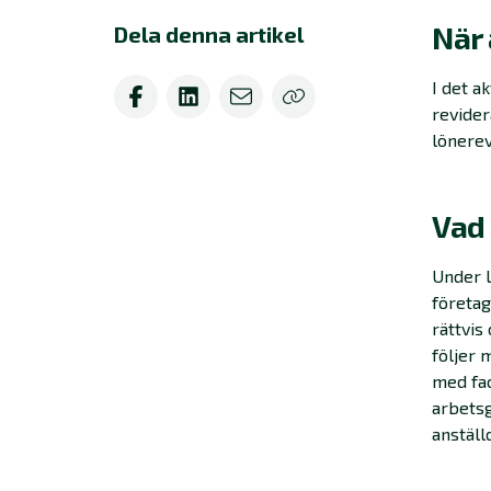
När 
Dela denna artikel
I det a
revider
lönerev
Vad 
Under l
företag
rättvis
följer 
med fac
arbetsg
anställ