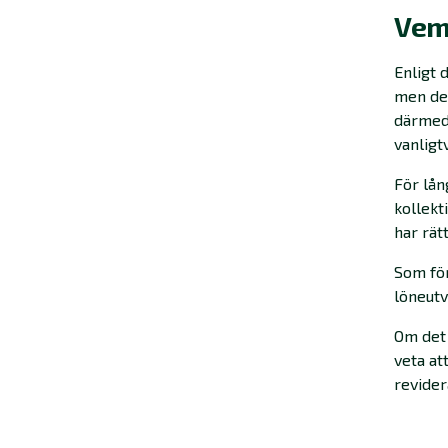
Vem 
Enligt 
men det
därmed 
vanligt
För lån
kollekt
har rät
Som för
löneutv
Om det 
veta at
revider