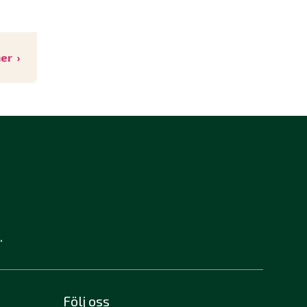
mer
.
Följ oss