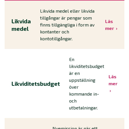
Likvida medel eller likvida
tillgångar är pengar som
Likvida
Läs
finns tillgängliga i form av
medel
mer
kontanter och
kontotillgångar.
En
likviditetsbudget
är en
Läs
uppställning
Likviditetsbudget
mer
över
kommande in-
och
utbetalningar.
Nyemission är när ett