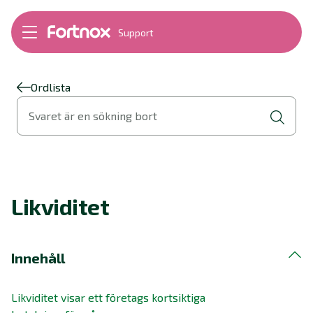
Support
Bokföring
Lön
Fakturering
Ordlista
Alla produkter
Svaret är en sökning bort
Byt till Fortnox
Felsökning
Bankkopplingar
Kom igång
Hantera Fortnox
Likviditet
Support Play
Nyheter
Ordlista
Innehåll
Likviditet visar ett företags kortsiktiga