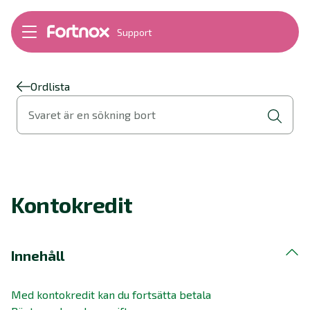
Support
Bokföring
Lön
Fakturering
Ordlista
Alla produkter
Svaret är en sökning bort
Byt till Fortnox
Felsökning
Bankkopplingar
Kom igång
Hantera Fortnox
Kontokredit
Support Play
Nyheter
Ordlista
Innehåll
Med kontokredit kan du fortsätta betala