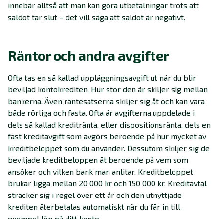
innebär alltså att man kan göra utbetalningar trots att
saldot tar slut – det vill säga att saldot är negativt.
Räntor och andra avgifter
Ofta tas en så kallad uppläggningsavgift ut när du blir
beviljad kontokrediten. Hur stor den är skiljer sig mellan
bankerna. Även räntesatserna skiljer sig åt och kan vara
både rörliga och fasta. Ofta är avgifterna uppdelade i
dels så kallad kreditränta, eller dispositionsränta, dels en
fast kreditavgift som avgörs beroende på hur mycket av
kreditbeloppet som du använder. Dessutom skiljer sig de
beviljade kreditbeloppen åt beroende på vem som
ansöker och vilken bank man anlitar. Kreditbeloppet
brukar ligga mellan 20 000 kr och 150 000 kr. Kreditavtal
sträcker sig i regel över ett år och den utnyttjade
krediten återbetalas automatiskt när du får in till
exempel lön på ditt konto.