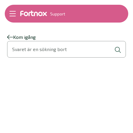
Support
Bokföring
Lön
Fakturering
Kom igång
Alla produkter
Svaret är en sökning bort
Byt till Fortnox
Felsökning
Bankkopplingar
Kom igång
Hantera Fortnox
Support Play
Nyheter
Ordlista