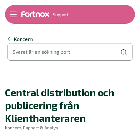
Support
Bokföring
Lön
Fakturering
Koncern
Alla produkter
Svaret är en sökning bort
Byt till Fortnox
Felsökning
Bankkopplingar
Kom igång
Hantera Fortnox
Central distribution och
Support Play
Nyheter
publicering från
Ordlista
Klienthanteraren
Koncern, Rapport & Analys