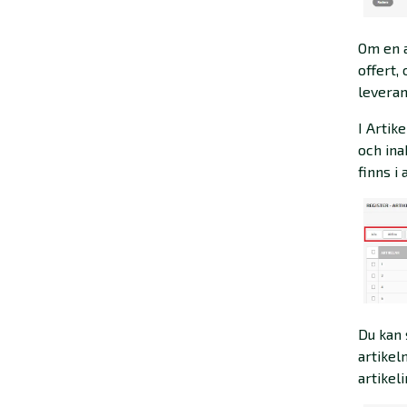
Om en a
offert,
leveran
I Artik
och ina
finns i 
Du kan 
artikel
artikel