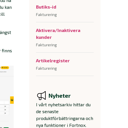
 du ha
Butiks-id
Du kan
ill
Fakturering
Aktivera/Inaktivera
ängst
kunder
Fakturering
r
finns
Artikelregister
Fakturering
Nyheter
I vårt nyhetsarkiv hittar du
de senaste
produktförbättringarna och
nya funktioner i Fortnox.