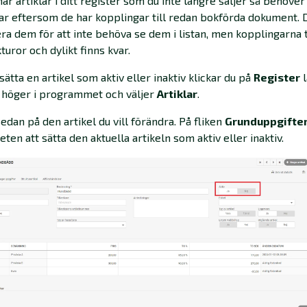
ar artiklar i ditt register som du inte längre säljer så behöver
r eftersom de har kopplingar till redan bokförda dokument. 
era dem för att inte behöva se dem i listan, men kopplingarna t
turor och dylikt finns kvar.
 sätta en artikel som aktiv eller inaktiv klickar du på
Register
l
l höger i programmet och väljer
Artiklar
.
sedan på den artikel du vill förändra. På fliken
Grunduppgifte
eten att sätta den aktuella artikeln som aktiv eller inaktiv.