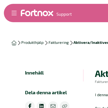
Support
Bokföring
Lön
Fakturering
Alla produkter
Produkthjälp
Fakturering
Aktivera/Inaktiver
Byt till Fortnox
Felsökning
Bankkopplingar
Kom igång
Hantera Fortnox
Akt
Innehåll
Support Play
Nyheter
Fakturer
Ordlista
Dela denna artikel
I denna