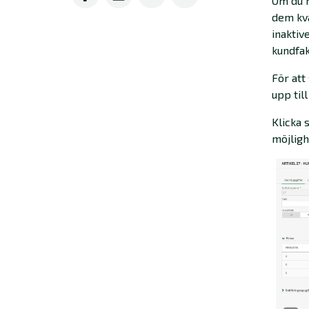
Om du h
dem kva
inaktiv
kundfak
För att
upp til
Klicka 
möjligh