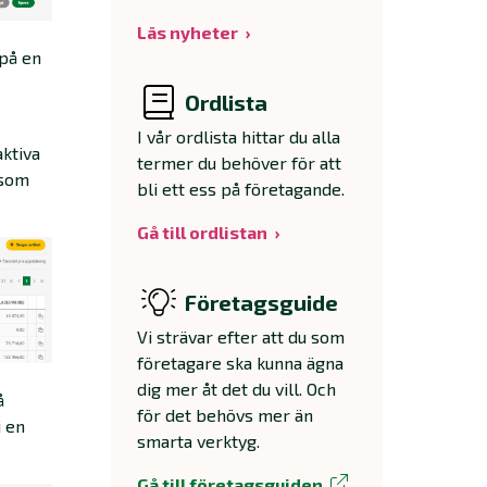
Läs nyheter
 på en
Ordlista
I vår ordlista hittar du alla
aktiva
termer du behöver för att
 som
bli ett ess på företagande.
Gå till ordlistan
Företagsguide
Vi strävar efter att du som
företagare ska kunna ägna
dig mer åt det du vill. Och
å
för det behövs mer än
i en
smarta verktyg.
Gå till företagsguiden