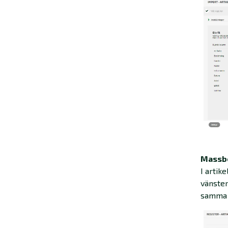
Massbe
I artik
vänster 
samma 