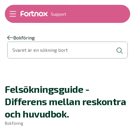
Support
Bokföring
Lön
Fakturering
Bokföring
Alla produkter
Svaret är en sökning bort
Byt till Fortnox
Felsökning
Bankkopplingar
Kom igång
Hantera Fortnox
Felsökningsguide -
Support Play
Nyheter
Differens mellan reskontra
Ordlista
och huvudbok.
Bokföring