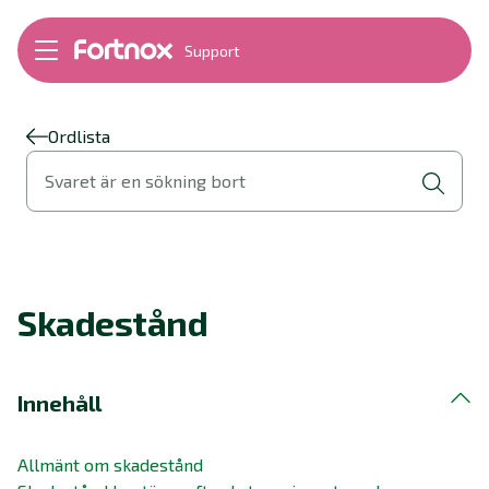
Support
Bokföring
Lön
Fakturering
Ordlista
Alla produkter
Svaret är en sökning bort
Byt till Fortnox
Felsökning
Bankkopplingar
Kom igång
Hantera Fortnox
Skadestånd
Support Play
Nyheter
Ordlista
Innehåll
Allmänt om skadestånd