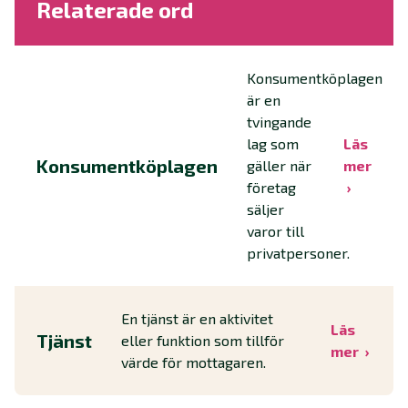
Relaterade ord
Konsumentköplagen
är en
tvingande
lag som
Läs
Konsumentköplagen
gäller när
mer
företag
säljer
varor till
privatpersoner.
En tjänst är en aktivitet
Läs
Tjänst
eller funktion som tillför
mer
värde för mottagaren.