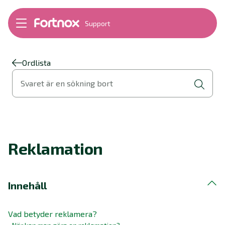
Support
Bokföring
Lön
Fakturering
Ordlista
Alla produkter
Svaret är en sökning bort
Byt till Fortnox
Felsökning
Bankkopplingar
Kom igång
Hantera Fortnox
Reklamation
Support Play
Nyheter
Ordlista
Innehåll
Vad betyder reklamera?