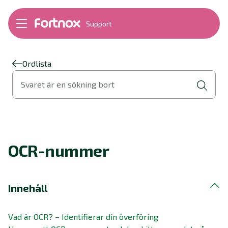
Support
Bokföring
Lön
Fakturering
Ordlista
Alla produkter
Svaret är en sökning bort
Byt till Fortnox
Felsökning
Bankkopplingar
Kom igång
Hantera Fortnox
OCR-nummer
Support Play
Nyheter
Ordlista
Innehåll
Vad är OCR? – Identifierar din överföring