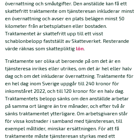
övernattning och småutgifter. Den anställde kan få ett
skattefritt traktamente om tjänsteresan inkluderar minst
en övernattning och avser en plats belägen minst 50
kilometer från arbetsplatsen eller bostaden.
Traktamentet är skattefritt upp till ett visst
schablonbelopp fastställt av Skatteverket. Resterande
värde räknas som skattepliktig
lön
.
Traktamente ser olika ut beroende på om det är en
tjänsteresa inrikes eller utrikes, om det är hel eller halv
dag och om det inkluderar övernattning. Traktamente för
en hel dag inom Sverige uppgår till 240 kronor för
inkomståret 2022, och till 120 kronor för en halv dag.
Traktamentets belopp sänks om den anställde arbetar
på samma ort längre än tre månader, och efter två år
sänks traktamentet ytterligare. Om arbetsgivaren står
för vissa kostnader i samband med tjänsteresan, till
exempel måltider, minskar ersättningen. För att få
traktamente måste tjänsteresan styrkas med ett