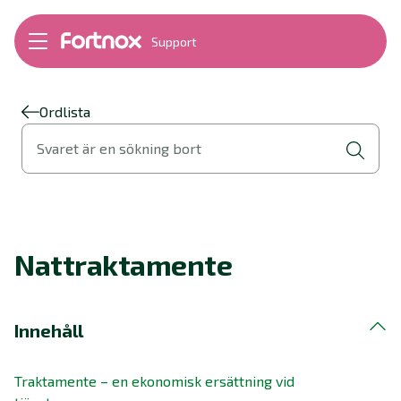
Support
Bokföring
Lön
Fakturering
Ordlista
Alla produkter
Svaret är en sökning bort
Byt till Fortnox
Felsökning
Bankkopplingar
Kom igång
Hantera Fortnox
Nattraktamente
Support Play
Nyheter
Ordlista
Innehåll
Traktamente – en ekonomisk ersättning vid