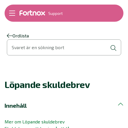
Support
Bokföring
Lön
Fakturering
Ordlista
Alla produkter
Svaret är en sökning bort
Byt till Fortnox
Felsökning
Bankkopplingar
Kom igång
Hantera Fortnox
Löpande skuldebrev
Support Play
Nyheter
Ordlista
Innehåll
Mer om Löpande skuldebrev