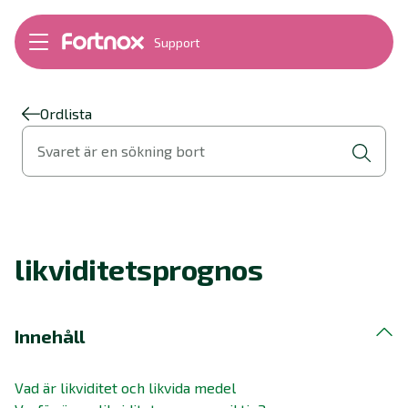
Support
Bokföring
Lön
Fakturering
Ordlista
Alla produkter
Svaret är en sökning bort
Byt till Fortnox
Felsökning
Bankkopplingar
Kom igång
Hantera Fortnox
likviditetsprognos
Support Play
Nyheter
Ordlista
Innehåll
Vad är likviditet och likvida medel