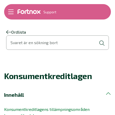
Support
Bokföring
Lön
Fakturering
Ordlista
Alla produkter
Svaret är en sökning bort
Byt till Fortnox
Felsökning
Bankkopplingar
Kom igång
Hantera Fortnox
Konsumentkreditlagen
Support Play
Nyheter
Ordlista
Innehåll
Konsumentkreditlagens tillämpningsområden