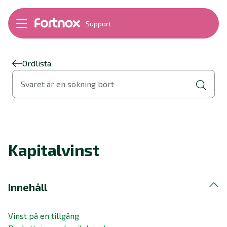
Support
Bokföring
Lön
Fakturering
Ordlista
Alla produkter
Svaret är en sökning bort
Byt till Fortnox
Felsökning
Bankkopplingar
Kom igång
Hantera Fortnox
Kapitalvinst
Support Play
Nyheter
Ordlista
Innehåll
Vinst på en tillgång