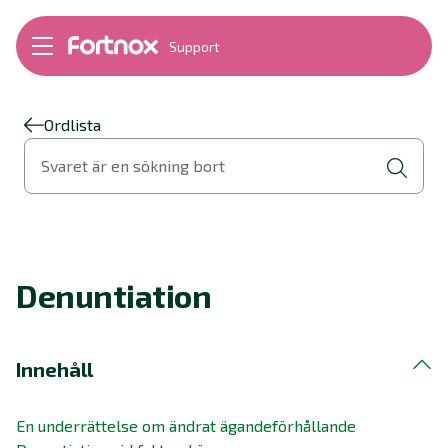
Support
Bokföring
Lön
Fakturering
Ordlista
Alla produkter
Svaret är en sökning bort
Byt till Fortnox
Felsökning
Bankkopplingar
Kom igång
Hantera Fortnox
Denuntiation
Support Play
Nyheter
Ordlista
Innehåll
En underrättelse om ändrat ägandeförhållande