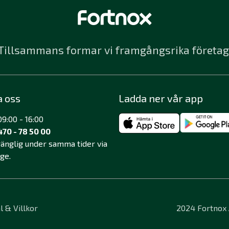
Tillsammans formar vi framgångsrika företag
a oss
Ladda ner vår app
9:00 - 16:00
470 - 78 50 00
lgänglig under samma tider via
äge.
l & Villkor
2024 Fortnox A