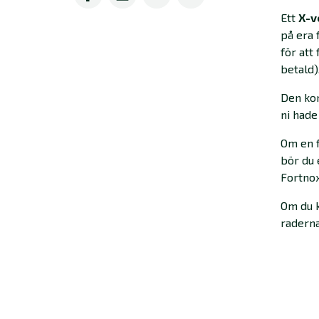
Ett
X-v
på era 
för att
betald)
Den kor
ni hade
Om en f
bör du 
Fortnox
Om du k
raderna