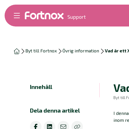
Support
Bokföring
Lön
Fakturering
Alla produkter
Byt till Fortnox
Övrig information
Vad är ett 
Byt till Fortnox
Felsökning
Bankkopplingar
Kom igång
Hantera Fortnox
Vad
Innehåll
Support Play
Nyheter
Byt till 
Ordlista
Dela denna artikel
I denna
inom re