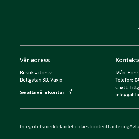
Vår adress
Kontakt
Besöksadress:
Mån-Fre: 0
Bollgatan 3B, Växjö
Telefon:
0
Chatt: Til
Se alla våra kontor
inloggat l
Integritetsmeddelande
Cookies
Incidenthantering
Avta