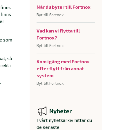
När du byter till Fortnox
 finns
 finns
Byt till Fortnox
ler
Vad kan vi flytta till
Fortnox?
ie som
Byt till Fortnox
at, så
Kom igång med Fortnox
rekt i
efter flytt från annat
system
Byt till Fortnox
r
Nyheter
I vårt nyhetsarkiv hittar du
de senaste