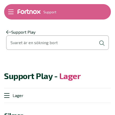
Support
Bokföring
Lön
Fakturering
Support Play
Alla produkter
Svaret är en sökning bort
Byt till Fortnox
Felsökning
Bankkopplingar
Kom igång
Hantera Fortnox
Support Play -
Lager
Support Play
Nyheter
Ordlista
Lager