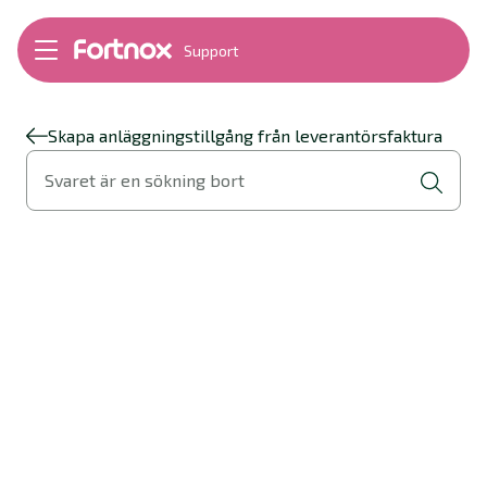
Support
Bokföring
Lön
Fakturering
Skapa anläggningstillgång från leverantörsfaktura
Alla produkter
Svaret är en sökning bort
Byt till Fortnox
Felsökning
Bankkopplingar
Kom igång
Hantera Fortnox
Support Play
Nyheter
Ordlista