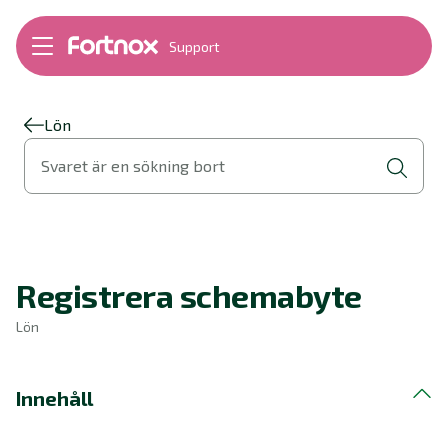
Support
Bokföring
Lön
Fakturering
Lön
Alla produkter
Svaret är en sökning bort
Byt till Fortnox
Felsökning
Bankkopplingar
Kom igång
Hantera Fortnox
Registrera schemabyte
Support Play
Nyheter
Lön
Ordlista
Innehåll