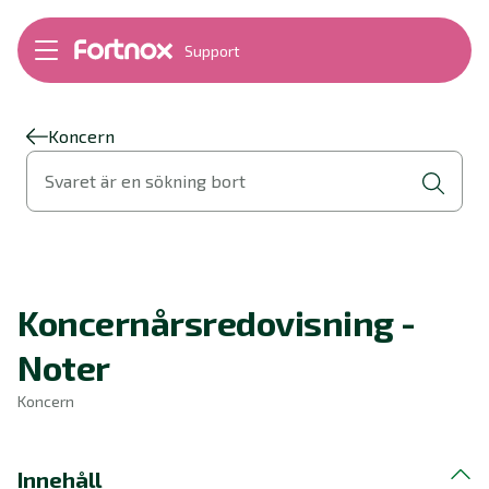
Support
Bokföring
Lön
Fakturering
Koncern
Alla produkter
Svaret är en sökning bort
Byt till Fortnox
Felsökning
Bankkopplingar
Kom igång
Hantera Fortnox
Koncernårsredovisning -
Support Play
Nyheter
Noter
Ordlista
Koncern
Innehåll