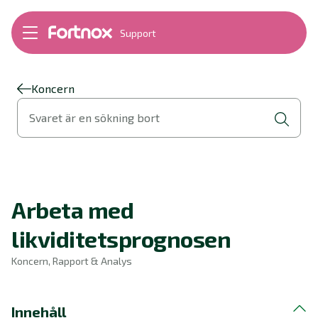
Support
Bokföring
Lön
Fakturering
Koncern
Alla produkter
Svaret är en sökning bort
Byt till Fortnox
Felsökning
Bankkopplingar
Kom igång
Hantera Fortnox
Arbeta med
Support Play
Nyheter
likviditetsprognosen
Ordlista
Koncern, Rapport & Analys
Innehåll