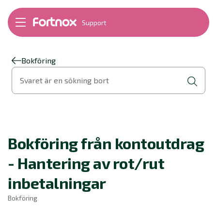
Support
Bokföring
Lön
Fakturering
Bokföring
Alla produkter
Svaret är en sökning bort
Byt till Fortnox
Felsökning
Bankkopplingar
Kom igång
Hantera Fortnox
Bokföring från kontoutdrag
Support Play
Nyheter
- Hantering av rot/rut
Ordlista
inbetalningar
Bokföring