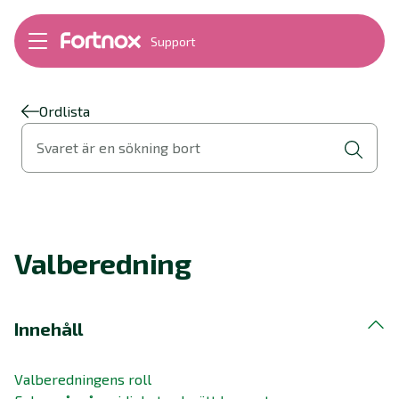
Support
Bokföring
Lön
Fakturering
Ordlista
Alla produkter
Svaret är en sökning bort
Byt till Fortnox
Felsökning
Bankkopplingar
Kom igång
Hantera Fortnox
Valberedning
Support Play
Nyheter
Ordlista
Innehåll
Valberedningens roll