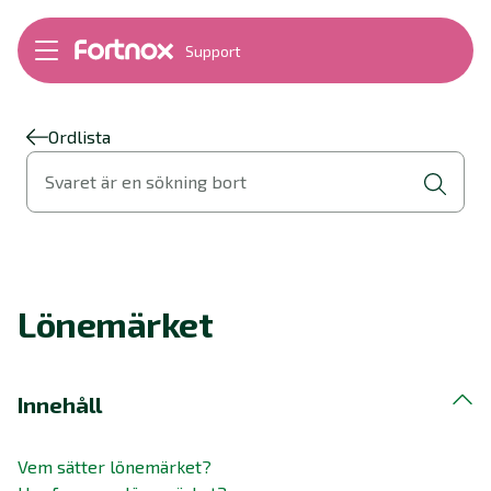
Support
Bokföring
Lön
Fakturering
Ordlista
Alla produkter
Svaret är en sökning bort
Byt till Fortnox
Felsökning
Bankkopplingar
Kom igång
Hantera Fortnox
Lönemärket
Support Play
Nyheter
Ordlista
Innehåll
Vem sätter lönemärket?