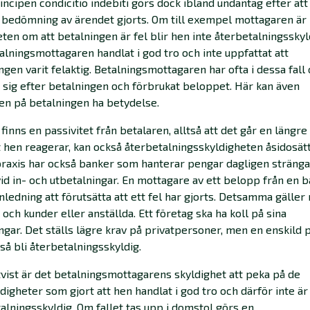
incipen condicitio indebiti görs dock ibland undantag efter att
bedömning av ärendet gjorts. Om till exempel mottagaren är
en om att betalningen är fel blir hen inte återbetalningsskyl
alningsmottagaren handlat i god tro och inte uppfattat att
ngen varit felaktig. Betalningsmottagaren har ofta i dessa fall
t sig efter betalningen och förbrukat beloppet. Här kan även
en på betalningen ha betydelse.
finns en passivitet från betalaren, alltså att det går en längre
t hen reagerar, kan också återbetalningsskyldigheten åsidosätt
praxis har också banker som hanterar pengar dagligen stränga
vid in- och utbetalningar. En mottagare av ett belopp från en 
nledning att förutsätta att ett fel har gjorts. Detsamma gäller
 och kunder eller anställda. Ett företag ska ha koll på sina
ngar. Det ställs lägre krav på privatpersoner, men en enskild
så bli återbetalningsskyldig.
tvist är det betalningsmottagarens skyldighet att peka på de
igheter som gjort att hen handlat i god tro och därför inte är
alningsskyldig. Om fallet tas upp i domstol görs en