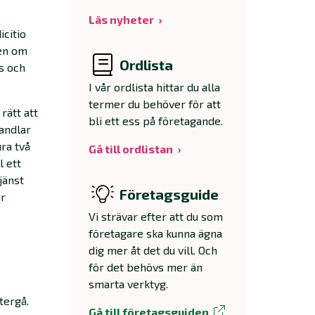
Läs nyheter
icitio
pen om
Ordlista
is och
I vår ordlista hittar du alla
termer du behöver för att
rätt att
bli ett ess på företagande.
handlar
ura två
Gå till ordlistan
l ett
jänst
Företagsguide
år
Vi strävar efter att du som
företagare ska kunna ägna
dig mer åt det du vill. Och
för det behövs mer än
smarta verktyg.
tergå.
Gå till företagsguiden