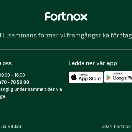
Tillsammans formar vi framgångsrika företag
a oss
Ladda ner vår app
9:00 - 16:00
470 - 78 50 00
lgänglig under samma tider via
äge.
l & Villkor
2024 Fortnox A