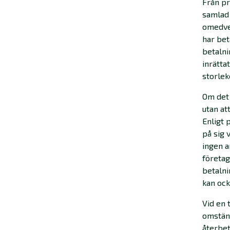
Från pr
samlad 
omedvet
har bet
betalni
inrätta
storlek
Om det 
utan at
Enligt 
på sig 
ingen a
företag
betalni
kan ock
Vid en 
omständ
återbet