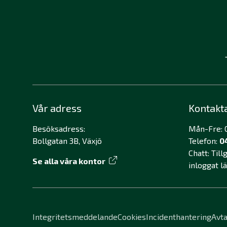
Vår adress
Kontakt
Besöksadress:
Mån-Fre: 0
Bollgatan 3B, Växjö
Telefon:
0
Chatt: Til
Se alla våra kontor
inloggat l
Integritetsmeddelande
Cookies
Incidenthantering
Avta