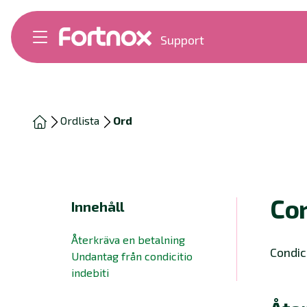
Support
Bokföring
Lön
Fakturering
Alla produkter
Ordlista
Ord
Byt till Fortnox
Felsökning
Bankkopplingar
Kom igång
Hantera Fortnox
Con
Innehåll
Support Play
Nyheter
Återkräva en betalning
Ordlista
Condici
Undantag från condicitio
indebiti