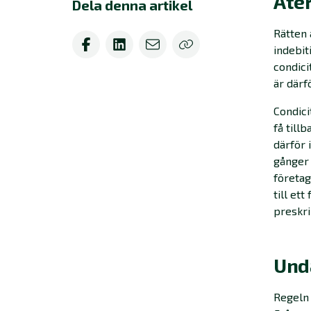
Åte
Dela denna artikel
Rätten 
indebit
condici
är därf
Condici
få till
därför 
gånger 
företag
till et
preskr
Unda
Regeln 