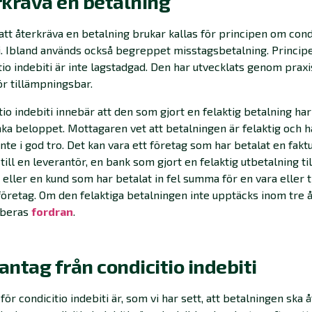
rkräva en betalning
att återkräva en betalning brukar kallas för principen om cond
i. Ibland används också begreppet misstagsbetalning. Princi
tio indebiti är inte lagstadgad. Den har utvecklats genom prax
ör tillämpningsbar.
tio indebiti innebär att den som gjort en felaktig betalning har 
baka beloppet. Mottagaren vet att betalningen är felaktig och 
inte i god tro. Det kan vara ett företag som har betalat en fakt
till en leverantör, en bank som gjort en felaktig utbetalning til
 eller en kund som har betalat in fel summa för en vara eller t
t företag. Om den felaktiga betalningen inte upptäcks inom tre 
iberas
fordran
.
ntag från condicitio indebiti
för condicitio indebiti är, som vi har sett, att betalningen ska å