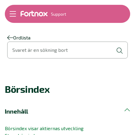
Support
Bokföring
Lön
Fakturering
Ordlista
Alla produkter
Svaret är en sökning bort
Byt till Fortnox
Felsökning
Bankkopplingar
Kom igång
Hantera Fortnox
Börsindex
Support Play
Nyheter
Ordlista
Innehåll
Börsindex visar aktiernas utveckling