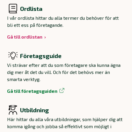
Ordlista
I vår ordlista hittar du alla termer du behöver för att
bli ett ess på företagande.
Gå till ordlistan
Företagsguide
Vi strävar efter att du som företagare ska kunna ägna
dig mer åt det du vill. Och för det behövs mer än
smarta verktyg.
Gå till företagsguiden
Utbildning
Här hittar du alla våra utbildningar, som hjälper dig att
komma igång och jobba så effektivt som möjligt i