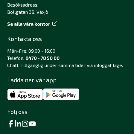
Besöksadress:
Bollgatan 3B, Växjö
Se alla våra kontor
Kontakta oss
Mån-Fre: 09:00 - 16:00
Telefon:
0470 - 78 50 00
Chatt: Tillgänglig under samma tider via inloggat läge.
Ladda ner vår app
Följ oss