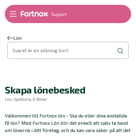
Support
Bokföring
Lön
Fakturering
Lön
Alla produkter
Svaret är en sökning bort
Byt till Fortnox
Felsökning
Bankkopplingar
Kom igång
Hantera Fortnox
Skapa lönebesked
Support Play
Nyheter
Lön, Spellista, 6 filmer
Ordlista
Välkommen till Fortnox lön - Ska du eller dina anställda
få lön? Med Fortnox Lön blir det enkelt att själv ta hand
om lönerna i ditt företag, och du kan vara säker på att det