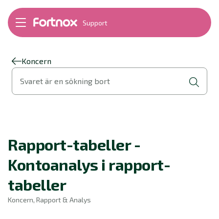
Support
Bokföring
Lön
Fakturering
Koncern
Alla produkter
Svaret är en sökning bort
Byt till Fortnox
Felsökning
Bankkopplingar
Kom igång
Hantera Fortnox
Rapport-tabeller -
Support Play
Nyheter
Kontoanalys i rapport-
Ordlista
tabeller
Koncern, Rapport & Analys